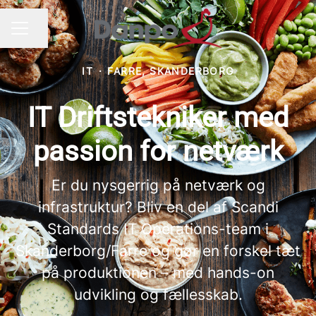
Del side
KARRIEREMENU
IT
·
FARRE, SKANDERBORG
IT Driftstekniker med
passion for netværk
Er du nysgerrig på netværk og
infrastruktur? Bliv en del af Scandi
Standards IT Operations-team i
Skanderborg/Farre og gør en forskel tæt
på produktionen – med hands-on
udvikling og fællesskab.